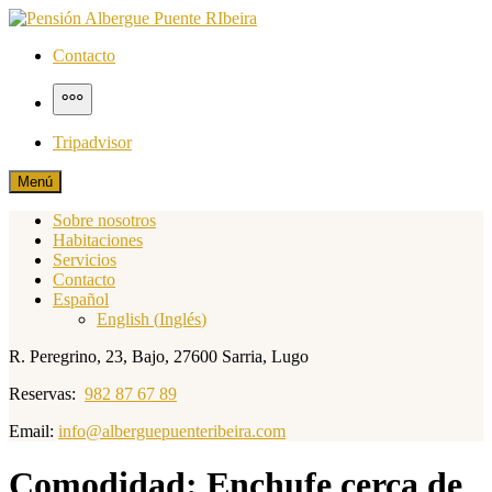
Saltar
al
Pensión Albergue Puente RIbeira
Página web pensión albergue puente ribeira
Contacto
contenido
Más
Tripadvisor
Menú
Sobre nosotros
Habitaciones
Servicios
Contacto
Español
English
(
Inglés
)
R. Peregrino, 23, Bajo, 27600 Sarria, Lugo
Reservas:
982 87 67 89
Email:
info@alberguepuenteribeira.com
Comodidad:
Enchufe cerca de